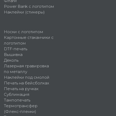
Флаги
Power Bank с логотипом
Наклейки (стикеры)
Носки с логотипом
Картонные стаканчики с
логотипом
DTF-печать
Вышивка
Деколь
Лазерная гравировка
по металлу
Наклейки под смолой
Печать на бейсболках
Печать на ручках
Сублимация
Тампопечать
Термотрансфер
(Флекс-пленки)