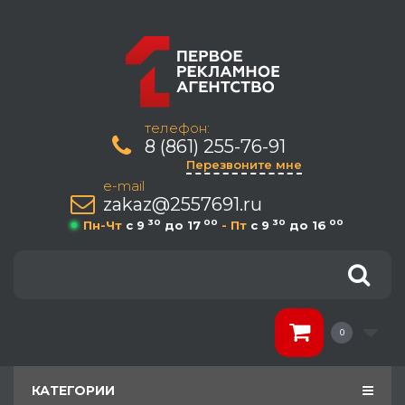
телефон:
8 (861) 255-76-91
Перезвоните мне
e-mail
zakaz@2557691.ru
30
00
30
00
Пн-Чт
c 9
до 17
- Пт
c 9
до 16
0
КАТЕГОРИИ