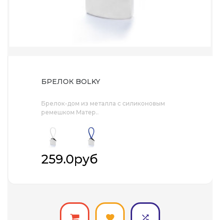
БРЕЛОК BOLKY
Брелок-дом из металла с силиконовым
ремешком Матер..
259.0руб