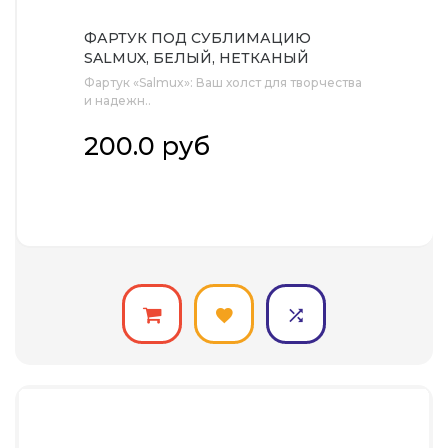
ФАРТУК ПОД СУБЛИМАЦИЮ
SALMUX, БЕЛЫЙ, НЕТКАНЫЙ
МАТЕРИАЛ, 95 Г/М2
Фартук «Salmux»: Ваш холст для творчества
и надежн..
200.0 руб