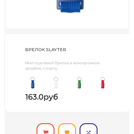
БРЕЛОК SLAYTER
Многоцелевой брелок в монохромном
дизайне, с корпу..
163.0руб