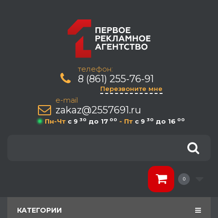
телефон:
8 (861) 255-76-91
Перезвоните мне
e-mail
zakaz@2557691.ru
30
00
30
00
Пн-Чт
c 9
до 17
- Пт
c 9
до 16
0
КАТЕГОРИИ