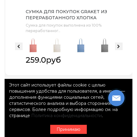
СУМКА ДЛЯ ПОКУПОК GRAKET ИЗ
ПЕРЕРАБОТАННОГО ХЛОПКА
Сумка для покупок выполнена из 100%
переработанног..
259.0руб
Этот сайт использует файлы cookie с целью
повышения удобства для пользователя, а именно —
дополнения функциями социальных сетей,
статистического анализа и выбора сторонних
сервисов. Более подробную информацию см. на
странице
Политика конфиденциальности
.
Принимаю