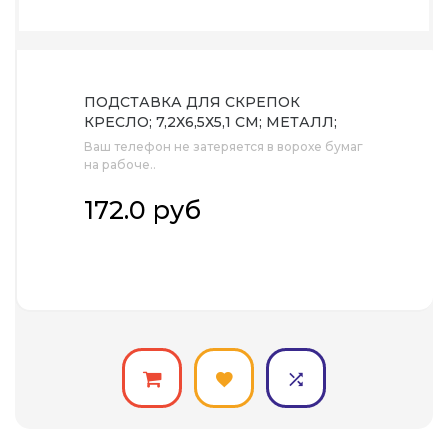
ПОДСТАВКА ДЛЯ СКРЕПОК
КРЕСЛО; 7,2Х6,5Х5,1 СМ; МЕТАЛЛ;
ЛАЗЕРНАЯ ГРАВИРОВКА
Ваш телефон не затеряется в ворохе бумаг
на рабоче..
172.0 руб