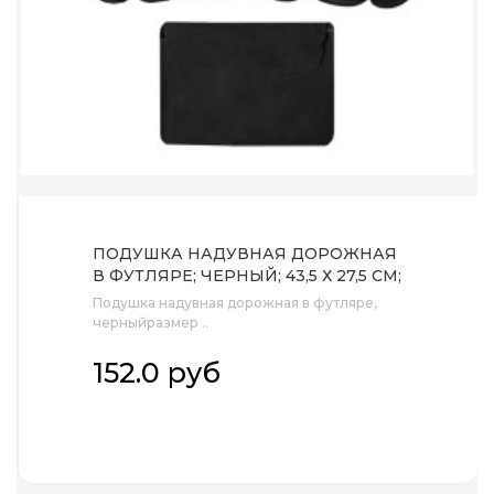
ПОДУШКА НАДУВНАЯ ДОРОЖНАЯ
В ФУТЛЯРЕ; ЧЕРНЫЙ; 43,5 Х 27,5 СМ;
ТВИЛ
Подушка надувная дорожная в футляре,
черныйразмер ..
152.0 руб