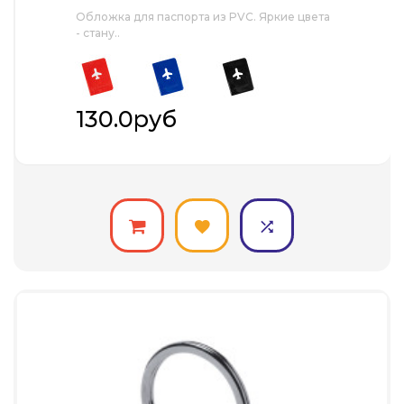
Обложка для паспорта из PVC. Яркие цвета
- стану..
130.0руб