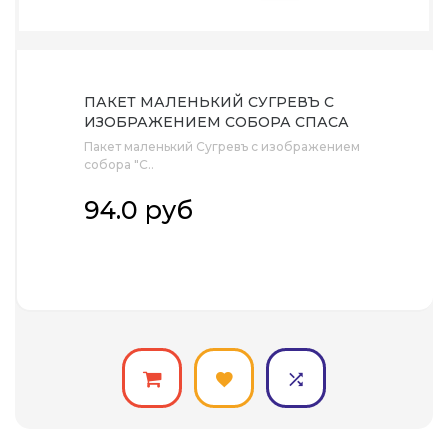
ПАКЕТ МАЛЕНЬКИЙ СУГРЕВЪ С
ИЗОБРАЖЕНИЕМ СОБОРА СПАСА
НА КРОВИ
Пакет маленький Сугревъ с изображением
собора "С..
94.0 руб