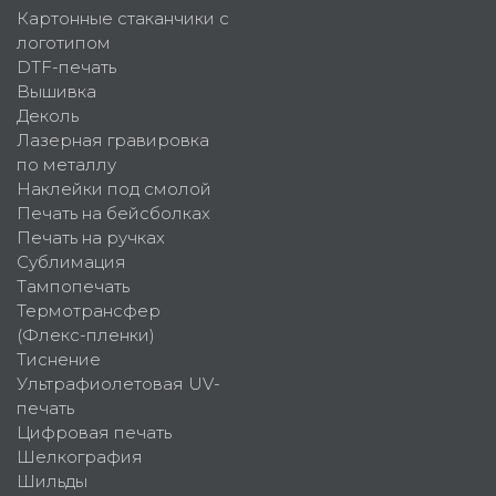
Картонные стаканчики с
логотипом
DTF-печать
Вышивка
Деколь
Лазерная гравировка
по металлу
Наклейки под смолой
Печать на бейсболках
Печать на ручках
Сублимация
Тампопечать
Термотрансфер
(Флекс-пленки)
Тиснение
Ультрафиолетовая UV-
печать
Цифровая печать
Шелкография
Шильды