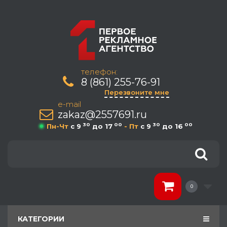
телефон:
8 (861) 255-76-91
Перезвоните мне
e-mail
zakaz@2557691.ru
30
00
30
00
Пн-Чт
c 9
до 17
- Пт
c 9
до 16
0
КАТЕГОРИИ