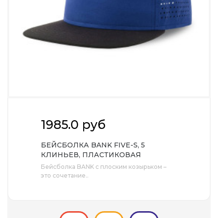
1985.0 руб
БЕЙСБОЛКА BANK FIVE-S, 5
КЛИНЬЕВ, ПЛАСТИКОВАЯ
ЗАСТЁЖКА
Бейсболка BANK с плоским козырьком –
это сочетание..