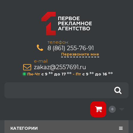
телефон:
8 (861) 255-76-91
Перезвоните мне
e-mail
zakaz@2557691.ru
30
00
30
00
Пн-Чт
c 9
до 17
- Пт
c 9
до 16
0
КАТЕГОРИИ