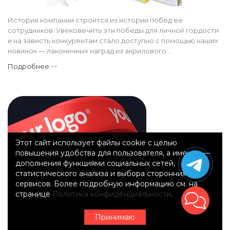
История компании строится из истории побед ее
сотрудников. Увековечить эти победы для личной гордости
и на зависть конкурентам стало доступно с помощью наших
новинок — лаконичных наград из акрилового ..
Подробнее
Этот сайт использует файлы cookie с целью
повышения удобства для пользователя, а именно —
дополнения функциями социальных сетей,
статистического анализа и выбора сторонних
сервисов. Более подробную информацию см. на
странице
Политика конфиденциальности
.
Принимаю