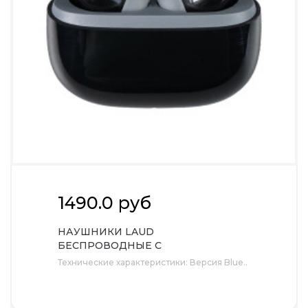
1490.0 руб
НАУШНИКИ LAUD
БЕСПРОВОДНЫЕ С
АМБУШЮРАМИ, ПЛАСТИКОВЫЙ
Технические характеристики: Версия Blue..
КОРПУС, ЧЕРНЫЕ