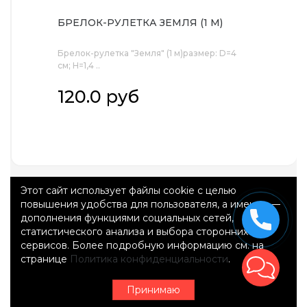
БРЕЛОК-РУЛЕТКА ЗЕМЛЯ (1 М)
Брелок-рулетка "Земля" (1 м)размер: D=4
см; H=1,4 ..
120.0 руб
Этот сайт использует файлы cookie с целью
повышения удобства для пользователя, а именно —
дополнения функциями социальных сетей,
статистического анализа и выбора сторонних
сервисов. Более подробную информацию см. на
странице
Политика конфиденциальности
.
Принимаю