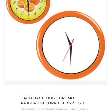
ЧАСЫ НАСТЕННЫЕ ПРОМО
РАЗБОРНЫЕ ; ОРАНЖЕВЫЙ, D28,5
СМ; ПЛАСТИК
Pantone 151C Часы настенные с кварцевым