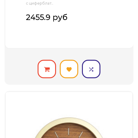
ГОРИЗОНТАЛЬНЫЕ,
с циферблат..
НАТУРАЛЬНЫЙ/ЧЕРН
2455.9 руб