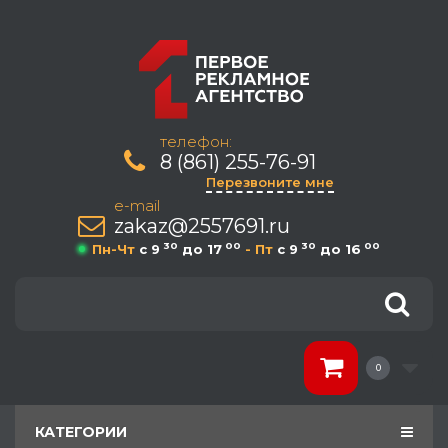
телефон:
8 (861) 255-76-91
Перезвоните мне
e-mail
zakaz@2557691.ru
30
00
30
00
Пн-Чт
c 9
до 17
- Пт
c 9
до 16
0
КАТЕГОРИИ