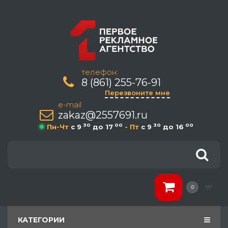
телефон:
8 (861) 255-76-91
Перезвоните мне
e-mail
zakaz@2557691.ru
30
00
30
00
Пн-Чт
c 9
до 17
- Пт
c 9
до 16
0
КАТЕГОРИИ