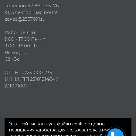
Телефон:
+7 861 255–76–
91
, Электронная почта:
zakaz@2557691.ru
Рабочие дни:
9:00 - 17:00 Пн-Чт
9:00 - 16:00 Пт
Выходной:
Сб.-Вс.
ОГРН 1072310001235
ИНН/КПП 2310121464 /
231001001
Этот сайт использует файлы cookie с целью
повышения удобства для пользователя, а именно —
Первое рекламное агентство © 2007-2026