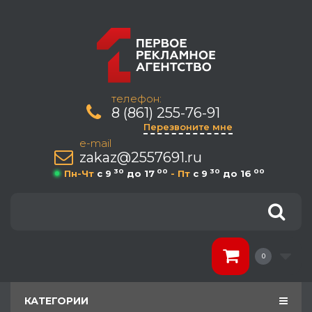
телефон:
8 (861) 255-76-91
Перезвоните мне
e-mail
zakaz@2557691.ru
30
00
30
00
Пн-Чт
c 9
до 17
- Пт
c 9
до 16
0
КАТЕГОРИИ