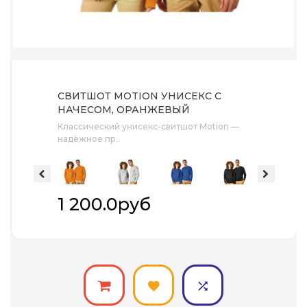
СВИТШОТ MOTION УНИСЕКС С
НАЧЕСОМ, ОРАНЖЕВЫЙ
Классический унисекс-свитшот Motion —
надёжное пр..
1 200.0руб