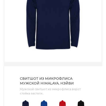
СВИТШОТ ИЗ МИКРОФЛИСА
МУЖСКОЙ HIMALAYA, НЭЙВИ
Мужской свитшот из микрофлиса ворот
стойка застеги..