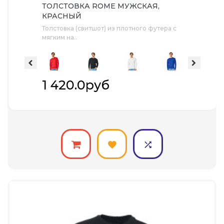
ТОЛСТОВКА ROME МУЖСКАЯ,
КРАСНЫЙ
Толстовка (свитшот) из плотного футера с
мягким на..
1 420.0руб