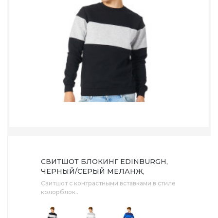
СВИТШОТ БЛОКИНГ EDINBURGH,
ЧЕРНЫЙ/СЕРЫЙ МЕЛАНЖ,
МУЖСКОЙ
Свитшот с контрастными вставками в стиле
колорблок..