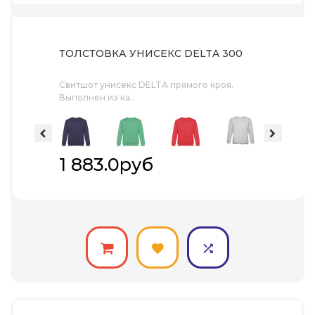
ТОЛСТОВКА УНИСЕКС DELTA 300
Свитшот унисекс DELTA прямого кроя.
Выполнен из ка..
1 883.0руб