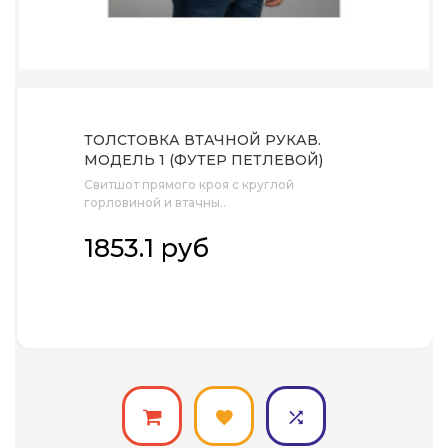
ТОЛСТОВКА ВТАЧНОЙ РУКАВ.
МОДЕЛЬ 1 (ФУТЕР ПЕТЛЕВОЙ)
(РАЗМЕР 56-188, ЦВЕТ БЕЛЫЙ)
Свитшот прямого кроя с круглой
горловиной и втачны..
1853.1 руб