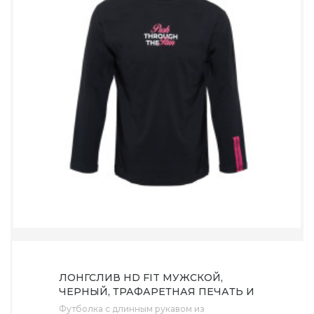
ЛОНГСЛИВ HD FIT МУЖСКОЙ,
ЧЕРНЫЙ, ТРАФАРЕТНАЯ ПЕЧАТЬ И
БРЕНД ТАЙП
Футболка с длинным рукавом из