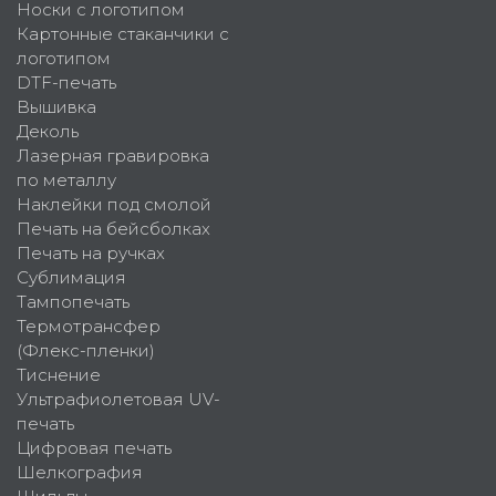
Носки с логотипом
Картонные стаканчики с
логотипом
DTF-печать
Вышивка
Деколь
Лазерная гравировка
по металлу
Наклейки под смолой
Печать на бейсболках
Печать на ручках
Сублимация
Тампопечать
Термотрансфер
(Флекс-пленки)
Тиснение
Ультрафиолетовая UV-
печать
Цифровая печать
Шелкография