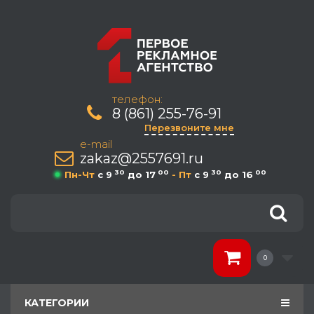
телефон:
8 (861) 255-76-91
Перезвоните мне
e-mail
zakaz@2557691.ru
30
00
30
00
Пн-Чт
c 9
до 17
- Пт
c 9
до 16
0
КАТЕГОРИИ