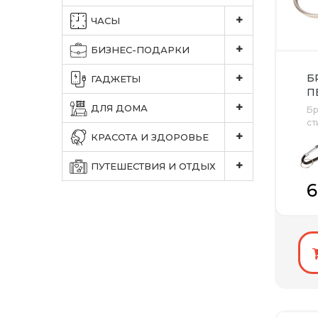
ЧАСЫ
БИЗНЕС-ПОДАРКИ
Б
ГАДЖЕТЫ
П
А
ДЛЯ ДОМА
Бр
Ч
ст
фу
КРАСОТА И ЗДОРОВЬЕ
ПУТЕШЕСТВИЯ И ОТДЫХ
6