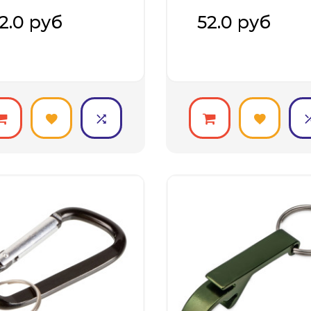
омосувени..
промосувени..
2.0 руб
52.0 руб