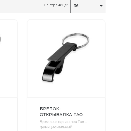
На странице:
36
БРЕЛОК-
ОТКРЫВАЛКА TAO,
ЧЕРНЫЙ
Брелок-открывалка Тао –
функциональный