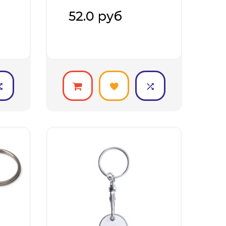
промосувени..
52.0 руб