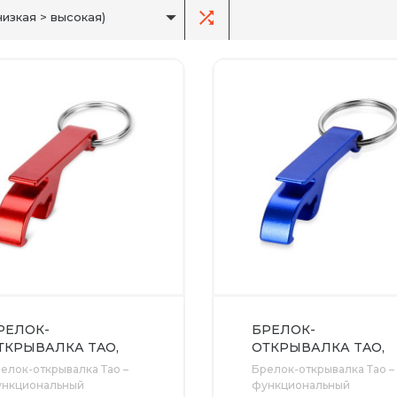
низкая > высокая)
РЕЛОК-
БРЕЛОК-
ТКРЫВАЛКА TAO,
ОТКРЫВАЛКА TAO,
РАСНЫЙ
СИНИЙ
елок-открывалка Тао –
Брелок-открывалка Тао –
ункциональный
функциональный