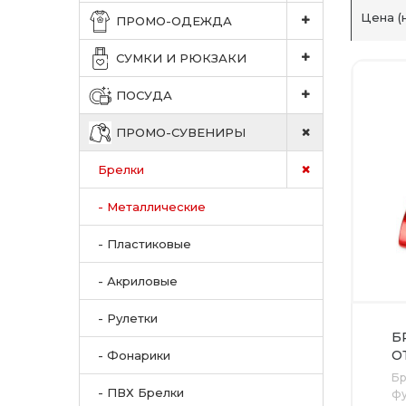
Цена (
ПРОМО-ОДЕЖДА
СУМКИ И РЮКЗАКИ
ПОСУДА
ПРОМО-СУВЕНИРЫ
Брелки
- Металлические
- Пластиковые
- Акриловые
- Рулетки
Б
О
- Фонарики
К
Бр
- ПВХ Брелки
ф