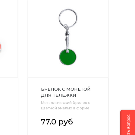
Й
БРЕЛОК С МОНЕТОЙ
ДЛЯ ТЕЛЕЖКИ
СУПЕРМАРКЕТА,
Металлический брелок с
ПАПОРОТНИКОВЫЙ
цветной эмалью в форме
моне..
Задать вопрос
77.0 руб