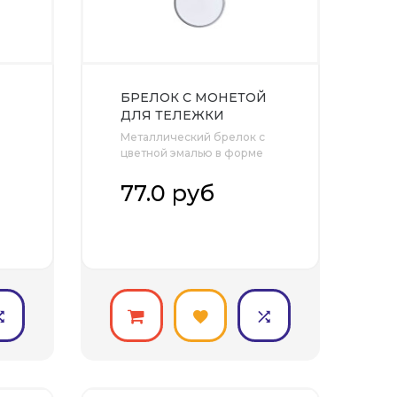
БРЕЛОК С МОНЕТОЙ
ДЛЯ ТЕЛЕЖКИ
СУПЕРМАРКЕТА,
–
Металлический брелок с
БЕЛЫЙ
цветной эмалью в форме
моне..
77.0 руб