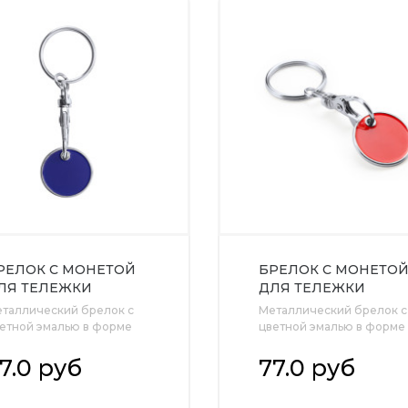
РЕЛОК С МОНЕТОЙ
БРЕЛОК С МОНЕТО
ЛЯ ТЕЛЕЖКИ
ДЛЯ ТЕЛЕЖКИ
УПЕРМАРКЕТА,
СУПЕРМАРКЕТА,
таллический брелок с
Металлический брелок с
ОРОЛЕВСКИЙ
КРАСНЫЙ
етной эмалью в форме
цветной эмалью в форме
ИНИЙ
не..
моне..
7.0 руб
77.0 руб