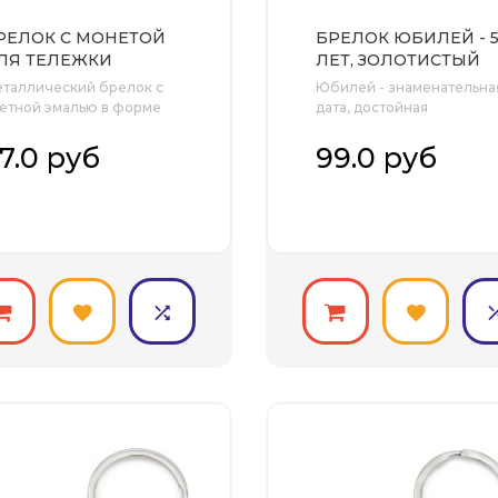
РЕЛОК С МОНЕТОЙ
БРЕЛОК ЮБИЛЕЙ - 
ЛЯ ТЕЛЕЖКИ
ЛЕТ, ЗОЛОТИСТЫЙ
УПЕРМАРКЕТА,
таллический брелок с
Юбилей - знаменательна
ЕРНЫЙ
етной эмалью в форме
дата, достойная
не..
особенного..
7.0 руб
99.0 руб