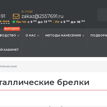
e-mail
-91
zakaz@2557691.ru
е мне
30
00
30
00
Пн-Чт
c 9
до 17
- Пт
c 9
до 16
ВЫГОДНО!
ВОДСТВО
О НАС
МЕТОДЫ НАНЕСЕНИЯ
ПОДБОРК
Й КАБИНЕТ
ллические
таллические брелки