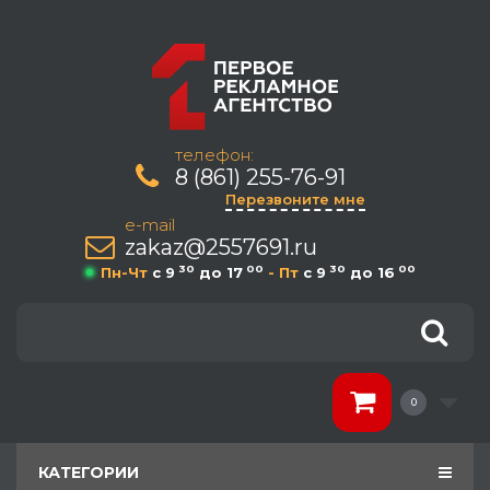
телефон:
8 (861) 255-76-91
Перезвоните мне
e-mail
zakaz@2557691.ru
30
00
30
00
Пн-Чт
c 9
до 17
- Пт
c 9
до 16
0
КАТЕГОРИИ