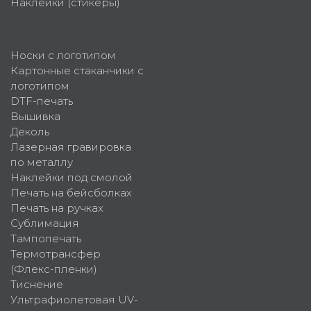
Наклейки (стикеры)
Носки с логотипом
Картонные стаканчики с
логотипом
DTF-печать
Вышивка
Деколь
Лазерная гравировка
по металлу
Наклейки под смолой
Печать на бейсболках
Печать на ручках
Сублимация
Тампопечать
Термотрансфер
(Флекс-пленки)
Тиснение
Ультрафиолетовая UV-