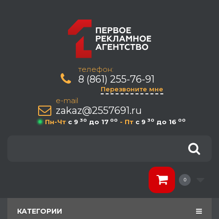
телефон:
8 (861) 255-76-91
Перезвоните мне
e-mail
zakaz@2557691.ru
30
00
30
00
Пн-Чт
c 9
до 17
- Пт
c 9
до 16
0
КАТЕГОРИИ