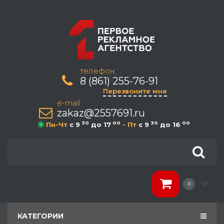
телефон:
8 (861) 255-76-91
Перезвоните мне
e-mail
zakaz@2557691.ru
30
00
30
00
Пн-Чт
c 9
до 17
- Пт
c 9
до 16
0
КАТЕГОРИИ