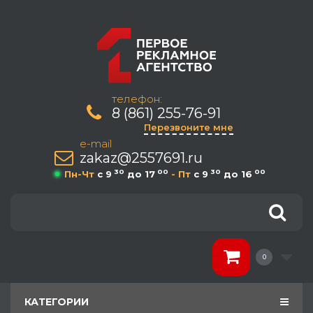
телефон:
8 (861) 255-76-91
Перезвоните мне
e-mail
zakaz@2557691.ru
30
00
30
00
Пн-Чт
c 9
до 17
- Пт
c 9
до 16
0
КАТЕГОРИИ