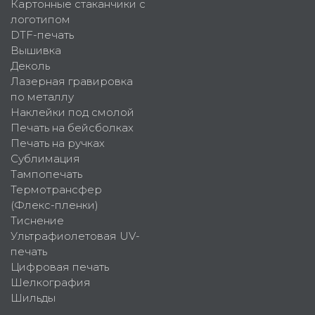
Картонные стаканчики с
логотипом
DTF-печать
Вышивка
Деколь
Лазерная гравировка
по металлу
Наклейки под смолой
Печать на бейсболках
Печать на ручках
Сублимация
Тампопечать
Термотрансфер
(Флекс-пленки)
Тиснение
Ультрафиолетовая UV-
печать
Цифровая печать
Шелкография
Шильды