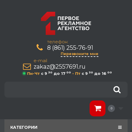
телефон:
8 (861) 255-76-91
Перезвоните мне
e-mail
zakaz@2557691.ru
30
00
30
00
Пн-Чт
c 9
до 17
- Пт
c 9
до 16
0
КАТЕГОРИИ