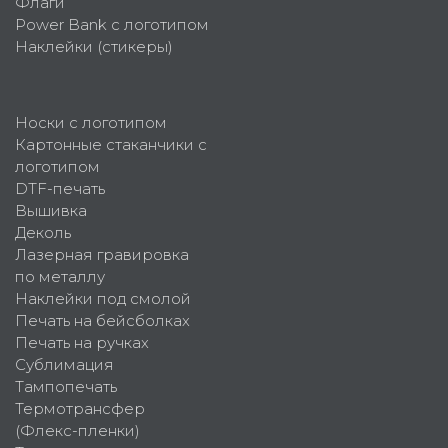
Флаги
Power Bank с логотипом
Наклейки (стикеры)
Носки с логотипом
Картонные стаканчики с
логотипом
DTF-печать
Вышивка
Деколь
Лазерная гравировка
по металлу
Наклейки под смолой
Печать на бейсболках
Печать на ручках
Сублимация
Тампопечать
Термотрансфер
(Флекс-пленки)