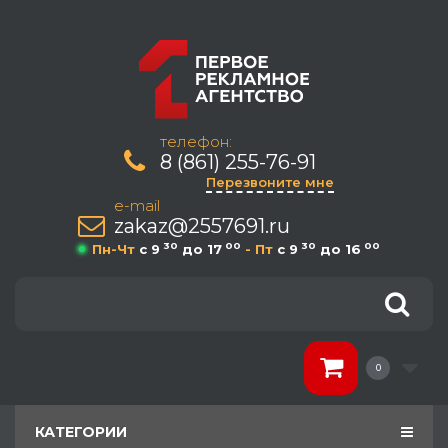
телефон:
8 (861) 255-76-91
Перезвоните мне
e-mail
zakaz@2557691.ru
30
00
30
00
Пн-Чт
c 9
до 17
- Пт
c 9
до 16
0
КАТЕГОРИИ