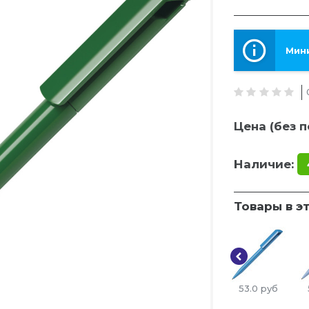
Мини
Цена (без п
Наличие:
Товары в э
53.0
руб