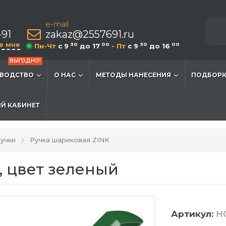
e-mail
-91
zakaz@2557691.ru
е мне
30
00
30
00
Пн-Чт
c 9
до 17
- Пт
c 9
до 16
ВЫГОДНО!
ВОДСТВО
О НАС
МЕТОДЫ НАНЕСЕНИЯ
ПОДБОРК
Й КАБИНЕТ
учки
Ручка шариковая ZINK
, цвет зеленый
Артикул:
HG