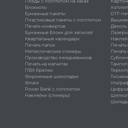
Пледы с логотипом на заказ
Картон
Блокноты
логоти
Бумажные пакеты
DTF-пе
Пластиковые пакеты с логотипом
Вышив
Печать конвертов
Деколь
Бумажные блоки для записей
Лазерн
Квартальные календари
Наклей
Печать папок
Печать
Металлические стикеры
Печать 
Производство ежедневников
Сублим
Печать на магнитах
Тампоп
ПВХ брелки
Термот
Фирменные шоколадки
Тиснен
Флаги
Ультра
Power Bank с логотипом
Цифров
Наклейки (стикеры)
Шелко
Шильд