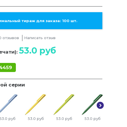
мальный тираж для заказа: 100 шт.
0 отзывов
Написать отзыв
53.0
руб
ечати):
4459
той серии
53.0
руб
53.0
руб
53.0
руб
53.0
руб
50.0
ру