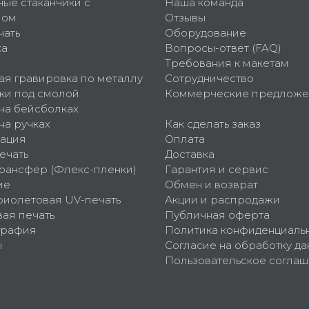
ные стаканчики с
Наша команда
пом
Отзывы
чать
Оборудование
ка
Вопросы-ответ (FAQ)
Требования к макетам
ая гравировка по металлу
Сотрудничество
ки под смолой
Коммерческие предложе
 на бейсболках
на ручках
Как сделать заказ
ация
Оплата
ечать
Доставка
рансфер (Флекс-пленки)
Гарантия и сервис
ие
Обмен и возврат
фиолетовая UV-печать
Акции и распродажи
ая печать
Публичная оферта
графия
Политика конфиденциаль
ы
Согласие на обработку да
Пользовательское согла