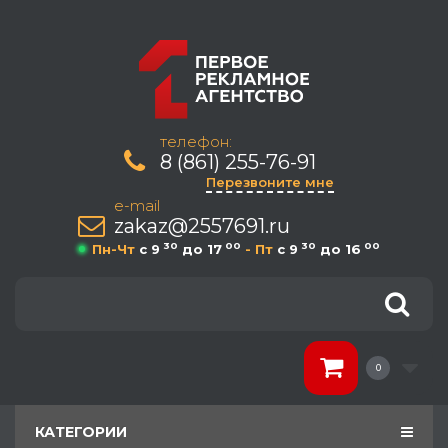
телефон:
8 (861) 255-76-91
Перезвоните мне
e-mail
zakaz@2557691.ru
30
00
30
00
Пн-Чт
c 9
до 17
- Пт
c 9
до 16
0
КАТЕГОРИИ