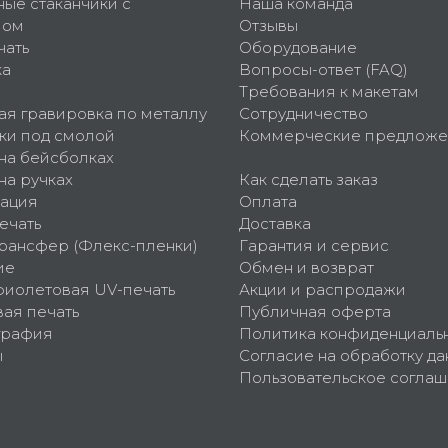
ные стаканчики с
Наша команда
пом
Отзывы
чать
Оборудование
ка
Вопросы-ответ (FAQ)
Требования к макетам
ая гравировка по металлу
Сотрудничество
ки под смолой
Коммерческие предложе
 на бейсболках
на ручках
Как сделать заказ
ация
Оплата
ечать
Доставка
рансфер (Флекс-пленки)
Гарантия и сервис
ие
Обмен и возврат
фиолетовая UV-печать
Акции и распродажи
ая печать
Публичная оферта
графия
Политика конфиденциаль
ы
Согласие на обработку да
Пользовательское согла