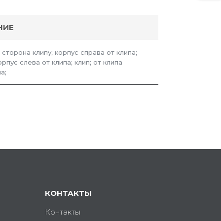
НИЕ
сторона клипу; корпус справа от клипа;
рпус слева от клипа; клип; от клипа
а;
КОНТАКТЫ
Контакты