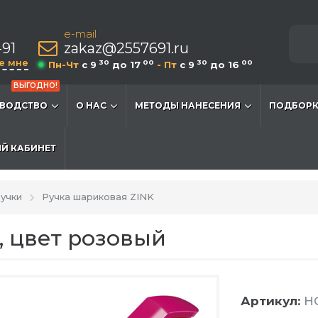
e-mail
-91
zakaz@2557691.ru
е мне
30
00
30
00
Пн-Чт
c 9
до 17
- Пт
c 9
до 16
ВЫГОДНО!
ВОДСТВО
О НАС
МЕТОДЫ НАНЕСЕНИЯ
ПОДБОРК
Й КАБИНЕТ
учки
Ручка шариковая ZINK
, цвет розовый
Артикул:
HG