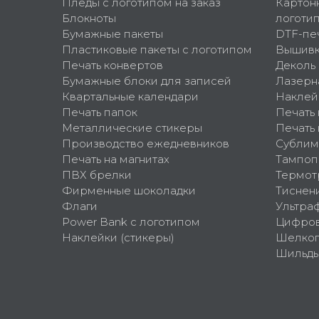
Пледы с логотипом на заказ
Картон
Блокноты
логоти
Бумажные пакеты
DTF-пе
Пластиковые пакеты с логотипом
Вышив
Печать конвертов
Деколь
Бумажные блоки для записей
Лазерн
Квартальные календари
Наклей
Печать папок
Печать
Металлические стикеры
Печать 
Производство ежедневников
Сублим
Печать на магнитах
Тампоп
ПВХ брелки
Термот
Фирменные шоколадки
Тиснен
Флаги
Ультра
Power Bank с логотипом
Цифров
Наклейки (стикеры)
Шелко
Шильд