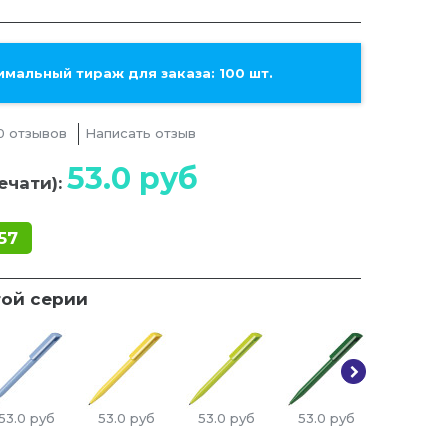
мальный тираж для заказа: 100 шт.
0 отзывов
Написать отзыв
53.0
руб
ечати):
57
той серии
53.0
руб
53.0
руб
53.0
руб
53.0
руб
50.0
ру