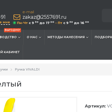
e-mail
-91
zakaz@2557691.ru
е мне
30
00
30
00
Пн-Чт
c 9
до 17
- Пт
c 9
до 16
ВЫГОДНО!
ВОДСТВО
О НАС
МЕТОДЫ НАНЕСЕНИЯ
ПОДБОРК
Й КАБИНЕТ
учки
Ручка VIVALDI
Желтый
Артикул:
VG