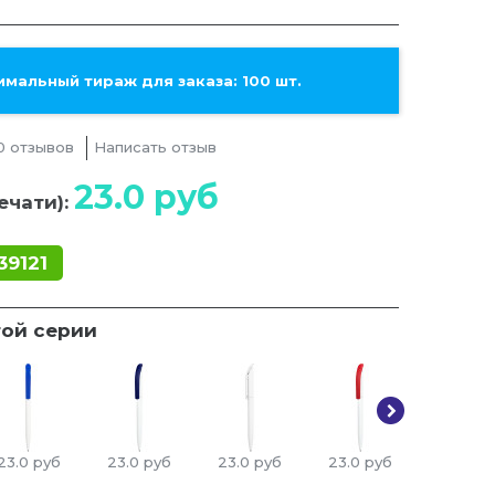
мальный тираж для заказа: 100 шт.
0 отзывов
Написать отзыв
23.0
руб
ечати):
39121
той серии
23.0
руб
23.0
руб
23.0
руб
23.0
руб
23.0
ру