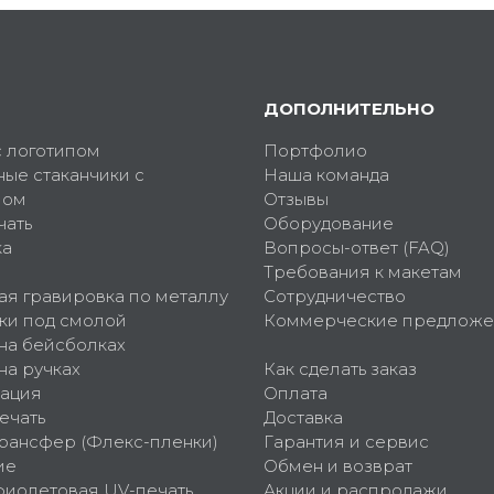
ДОПОЛНИТЕЛЬНО
с логотипом
Портфолио
ные стаканчики с
Наша команда
пом
Отзывы
чать
Оборудование
ка
Вопросы-ответ (FAQ)
Требования к макетам
ая гравировка по металлу
Сотрудничество
ки под смолой
Коммерческие предложе
 на бейсболках
на ручках
Как сделать заказ
ация
Оплата
ечать
Доставка
рансфер (Флекс-пленки)
Гарантия и сервис
ие
Обмен и возврат
фиолетовая UV-печать
Акции и распродажи