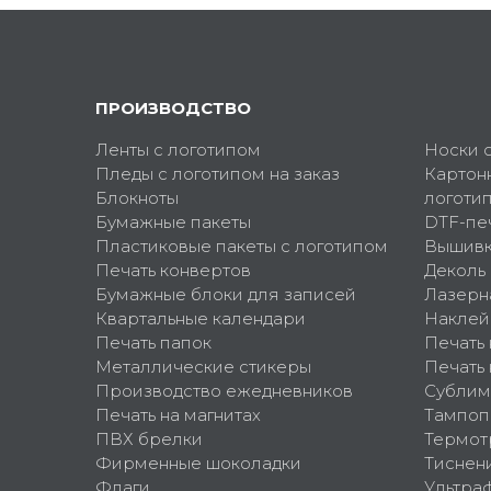
ПРОИЗВОДСТВО
Ленты с логотипом
Носки 
Пледы с логотипом на заказ
Картон
Блокноты
логоти
Бумажные пакеты
DTF-пе
Пластиковые пакеты с логотипом
Вышив
Печать конвертов
Деколь
Бумажные блоки для записей
Лазерн
Квартальные календари
Наклей
Печать папок
Печать
Металлические стикеры
Печать 
Производство ежедневников
Сублим
Печать на магнитах
Тампоп
ПВХ брелки
Термот
Фирменные шоколадки
Тиснен
Флаги
Ультра