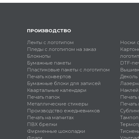
ПРОИЗВОДСТВО
Ленты с логотипом
Носки 
Пледы с логотипом на заказ
Картон
Блокноты
логоти
Бумажные пакеты
DTF-пе
Пластиковые пакеты с логотипом
Вышив
Печать конвертов
Деколь
Бумажные блоки для записей
Лазерн
Квартальные календари
Наклей
Печать папок
Печать
Металлические стикеры
Печать 
Производство ежедневников
Сублим
Печать на магнитах
Тампоп
ПВХ брелки
Термот
Фирменные шоколадки
Тиснен
Флаги
Ультра