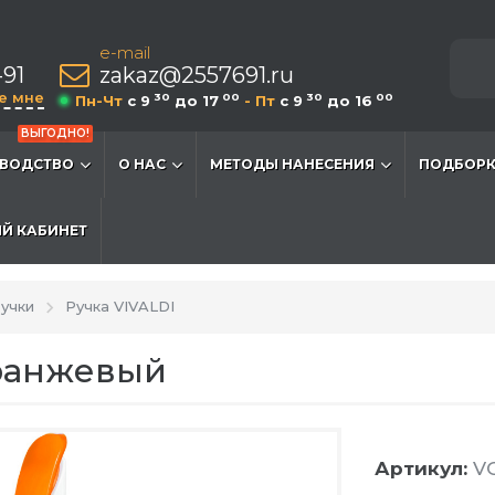
e-mail
-91
zakaz@2557691.ru
е мне
30
00
30
00
Пн-Чт
c 9
до 17
- Пт
c 9
до 16
ВЫГОДНО!
ВОДСТВО
О НАС
МЕТОДЫ НАНЕСЕНИЯ
ПОДБОРК
Й КАБИНЕТ
учки
Ручка VIVALDI
Оранжевый
Артикул:
VG