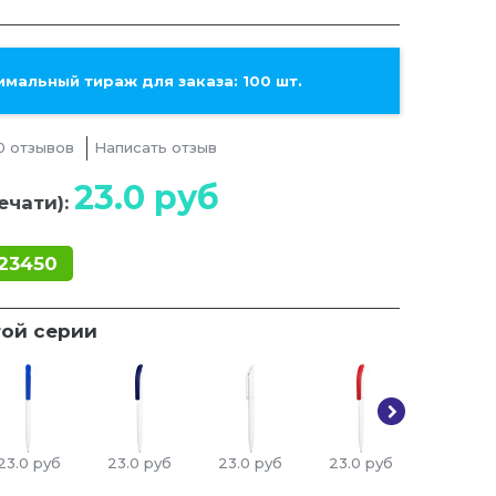
мальный тираж для заказа: 100 шт.
0 отзывов
Написать отзыв
23.0
руб
ечати):
23450
той серии
23.0
руб
23.0
руб
23.0
руб
23.0
руб
23.0
ру