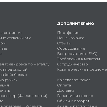
ДОПОЛНИТЕЛЬНО
с логотипом
Портфолио
ные стаканчики с
Наша команда
пом
Отзывы
чать
Оборудование
ка
Вопросы-ответ (FAQ)
Требования к макетам
ая гравировка по металлу
Сотрудничество
ки под смолой
Коммерческие предложе
 на бейсболках
на ручках
Как сделать заказ
ация
Оплата
ечать
Доставка
рансфер (Флекс-пленки)
Гарантия и сервис
ие
Обмен и возврат
фиолетовая UV-печать
Акции и распродажи