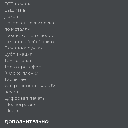
DTF-печать
Вышивка
Деколь
Лазерная гравировка
по металлу
Наклейки под смолой
Печать на бейсболках
Печать на ручках
Сублимация
Тампопечать
Термотрансфер
(Флекс-пленки)
Тиснение
Ультрафиолетовая UV-
печать
Цифровая печать
Шелкография
Шильды
ДОПОЛНИТЕЛЬНО