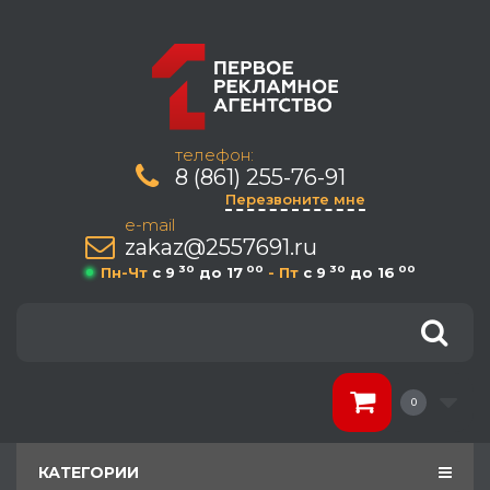
телефон:
8 (861) 255-76-91
Перезвоните мне
e-mail
zakaz@2557691.ru
30
00
30
00
Пн-Чт
c 9
до 17
- Пт
c 9
до 16
0
КАТЕГОРИИ