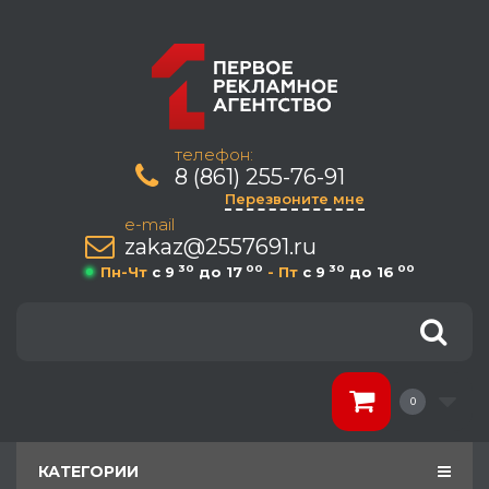
телефон:
8 (861) 255-76-91
Перезвоните мне
e-mail
zakaz@2557691.ru
30
00
30
00
Пн-Чт
c 9
до 17
- Пт
c 9
до 16
0
КАТЕГОРИИ