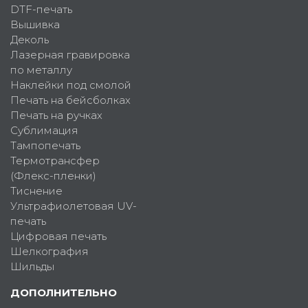
DTF-печать
Вышивка
Деколь
Лазерная гравировка
по металлу
Наклейки под смолой
Печать на бейсболках
Печать на ручках
Сублимация
Тампопечать
Термотрансфер
(Флекс-пленки)
Тиснение
Ультрафиолетовая UV-
печать
Цифровая печать
Шелкография
Шильды
ДОПОЛНИТЕЛЬНО