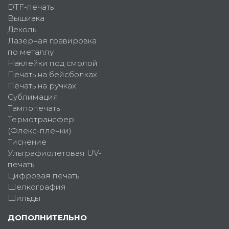
DTF-печать
Вышивка
Деколь
Лазерная гравировка
по металлу
Наклейки под смолой
Печать на бейсболках
Печать на ручках
Сублимация
Тампопечать
Термотрансфер
(Флекс-пленки)
Тиснение
Ультрафиолетовая UV-
печать
Цифровая печать
Шелкография
Шильды
ДОПОЛНИТЕЛЬНО