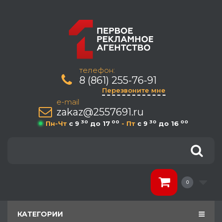
телефон:
8 (861) 255-76-91
Перезвоните мне
e-mail
zakaz@2557691.ru
30
00
30
00
Пн-Чт
c 9
до 17
- Пт
c 9
до 16
0
КАТЕГОРИИ