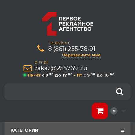
телефон:
8 (861) 255-76-91
Перезвоните мне
e-mail
zakaz@2557691.ru
30
00
30
00
Пн-Чт
c 9
до 17
- Пт
c 9
до 16
0
КАТЕГОРИИ