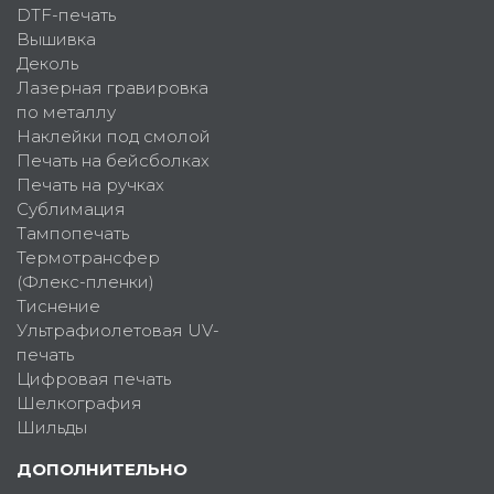
DTF-печать
Вышивка
Деколь
Лазерная гравировка
по металлу
Наклейки под смолой
Печать на бейсболках
Печать на ручках
Сублимация
Тампопечать
Термотрансфер
(Флекс-пленки)
Тиснение
Ультрафиолетовая UV-
печать
Цифровая печать
Шелкография
Шильды
ДОПОЛНИТЕЛЬНО