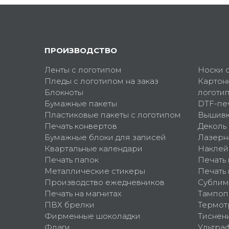
ПРОИЗВОДСТВО
Ленты с логотипом
Носки 
Пледы с логотипом на заказ
Картон
Блокноты
логоти
Бумажные пакеты
DTF-пе
Пластиковые пакеты с логотипом
Вышив
Печать конвертов
Деколь
Бумажные блоки для записей
Лазерн
Квартальные календари
Наклей
Печать папок
Печать
Металлические стикеры
Печать 
Производство ежедневников
Сублим
Печать на магнитах
Тампоп
ПВХ брелки
Термот
Фирменные шоколадки
Тиснен
Флаги
Ультра