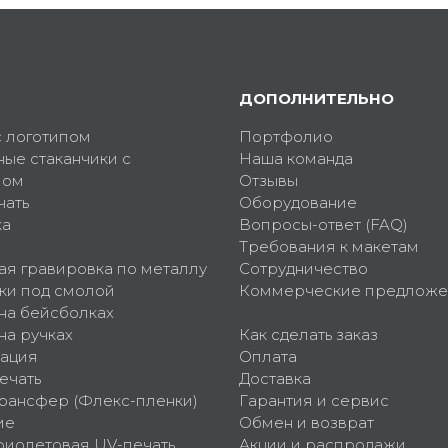
ДОПОЛНИТЕЛЬНО
с логотипом
Портфолио
ные стаканчики с
Наша команда
пом
Отзывы
чать
Оборудование
ка
Вопросы-ответ (FAQ)
Требования к макетам
ая гравировка по металлу
Сотрудничество
ки под смолой
Коммерческие предложе
 на бейсболках
на ручках
Как сделать заказ
ация
Оплата
ечать
Доставка
рансфер (Флекс-пленки)
Гарантия и сервис
ие
Обмен и возврат
фиолетовая UV-печать
Акции и распродажи