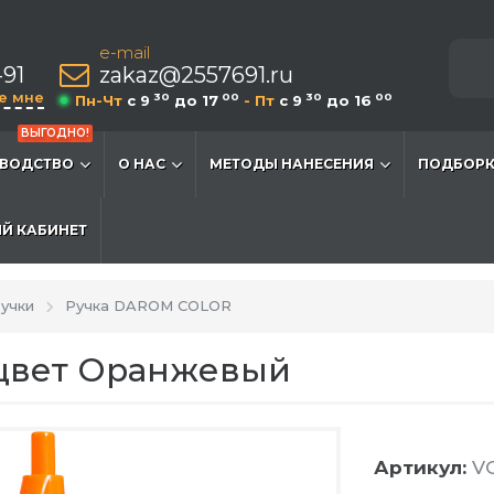
e-mail
-91
zakaz@2557691.ru
е мне
30
00
30
00
Пн-Чт
c 9
до 17
- Пт
c 9
до 16
ВЫГОДНО!
ВОДСТВО
О НАС
МЕТОДЫ НАНЕСЕНИЯ
ПОДБОРК
Й КАБИНЕТ
учки
Ручка DAROM COLOR
цвет Оранжевый
Артикул:
VG