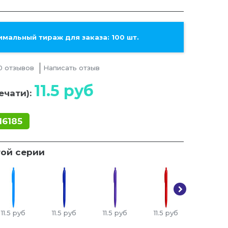
мальный тираж для заказа: 100 шт.
0 отзывов
Написать отзыв
11.5
руб
ечати):
16185
той серии
11.5
руб
11.5
руб
11.5
руб
11.5
руб
11.5
ру