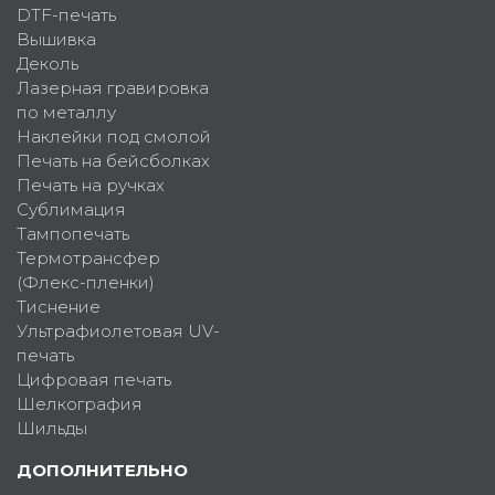
DTF-печать
Вышивка
Деколь
Лазерная гравировка
по металлу
Наклейки под смолой
Печать на бейсболках
Печать на ручках
Сублимация
Тампопечать
Термотрансфер
(Флекс-пленки)
Тиснение
Ультрафиолетовая UV-
печать
Цифровая печать
Шелкография
Шильды
ДОПОЛНИТЕЛЬНО