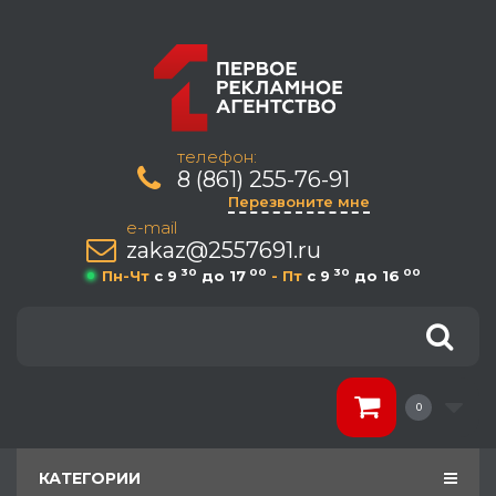
телефон:
8 (861) 255-76-91
Перезвоните мне
e-mail
zakaz@2557691.ru
30
00
30
00
Пн-Чт
c 9
до 17
- Пт
c 9
до 16
0
КАТЕГОРИИ