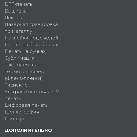
DTF-печать
Вышивка
Деколь
Лазерная гравировка
по металлу
Наклейки под смолой
Печать на бейсболках
Печать на ручках
Сублимация
Тампопечать
Термотрансфер
(Флекс-пленки)
Тиснение
Ультрафиолетовая UV-
печать
Цифровая печать
Шелкография
Шильды
ДОПОЛНИТЕЛЬНО