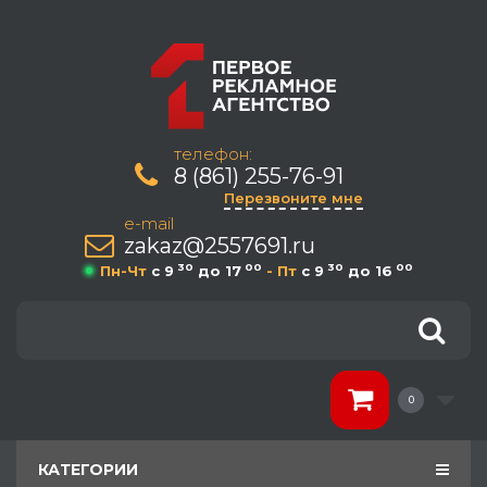
телефон:
8 (861) 255-76-91
Перезвоните мне
e-mail
zakaz@2557691.ru
30
00
30
00
Пн-Чт
c 9
до 17
- Пт
c 9
до 16
0
КАТЕГОРИИ