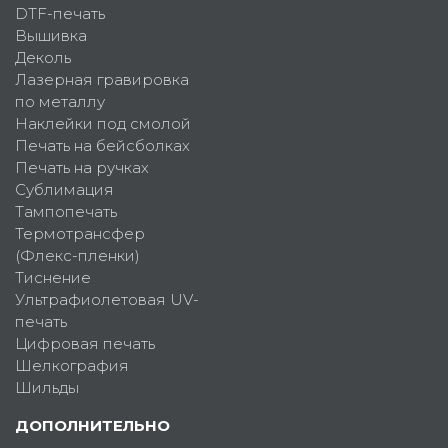
DTF-печать
Вышивка
Деколь
Лазерная гравировка
по металлу
Наклейки под смолой
Печать на бейсболках
Печать на ручках
Сублимация
Тампопечать
Термотрансфер
(Флекс-пленки)
Тиснение
Ультрафиолетовая UV-
печать
Цифровая печать
Шелкография
Шильды
ДОПОЛНИТЕЛЬНО