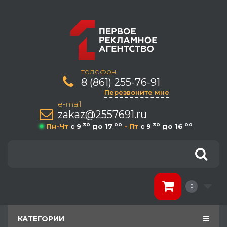
телефон:
8 (861) 255-76-91
Перезвоните мне
e-mail
zakaz@2557691.ru
30
00
30
00
Пн-Чт
c 9
до 17
- Пт
c 9
до 16
0
КАТЕГОРИИ