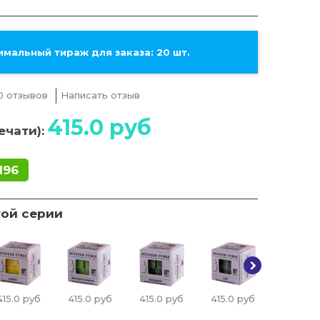
мальный тираж для заказа: 20 шт.
0 отзывов
Написать отзыв
415.0
руб
ечати):
196
той серии
415.0
руб
415.0
руб
415.0
руб
415.0
руб
415.0
ру