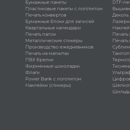
Бумажные пакеты
DTF-пе
Пластиковые пакеты с логотипом
Вышив
Печать конвертов
Деколь
Бумажные блоки для записей
Лазерн
Квартальные календари
Наклей
Печать папок
Печать
Металлические стикеры
Печать 
Производство ежедневников
Сублим
Печать на магнитах
Тампоп
ПВХ брелки
Термот
Фирменные шоколадки
Тиснен
Флаги
Ультра
Power Bank с логотипом
Цифров
Наклейки (стикеры)
Шелко
Шильд