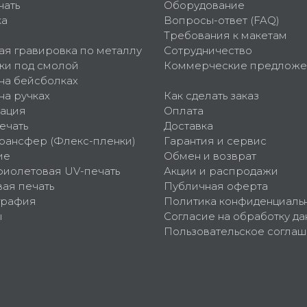
чать
Оборудование
ка
Вопросы-ответ (FAQ)
Требования к макетам
ая гравировка по металлу
Сотрудничество
ки под смолой
Коммерческие предложе
 на бейсболках
на ручках
Как сделать заказ
ация
Оплата
ечать
Доставка
рансфер (Флекс-пленки)
Гарантия и сервис
ие
Обмен и возврат
фиолетовая UV-печать
Акции и распродажи
ая печать
Публичная оферта
графия
Политика конфиденциаль
ы
Согласие на обработку да
Пользовательское согла