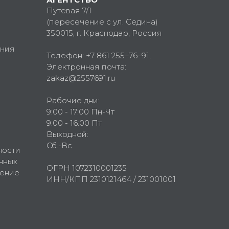
Путевая 7/1
(пересечение с ул. Седина)
350015
, г.
Краснодар, Россия
ния
Телефон:
+7 861 255–76–91
,
Электронная почта:
zakaz@2557691.ru
Рабочие дни:
9:00 - 17:00 Пн-Чт
9:00 - 16:00 Пт
Выходной:
Сб.-Вс.
ности
нных
ОГРН 1072310001235
шение
ИНН/КПП 2310121464 / 231001001