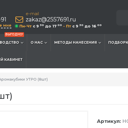
e-mail
-91
zakaz@2557691.ru
е мне
30
00
30
00
Пн-Чт
c 9
до 17
- Пт
c 9
до 16
ВЫГОДНО!
ВОДСТВО
О НАС
МЕТОДЫ НАНЕСЕНИЯ
ПОДБОРК
Й КАБИНЕТ
Аромакубики УТРО (8шт)
шт)
Артикул:
H