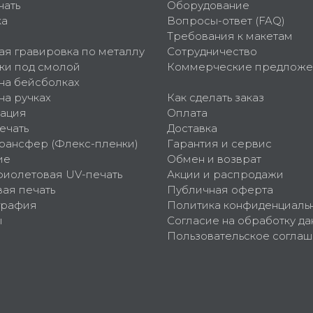
чать
Оборудование
ка
Вопросы-ответ (FAQ)
Требования к макетам
ая гравировка по металлу
Сотрудничество
ки под смолой
Коммерческие предложе
 на бейсболках
на ручках
Как сделать заказ
ация
Оплата
ечать
Доставка
рансфер (Флекс-пленки)
Гарантия и сервис
ие
Обмен и возврат
фиолетовая UV-печать
Акции и распродажи
ая печать
Публичная оферта
графия
Политика конфиденциаль
ы
Согласие на обработку да
Пользовательское согла