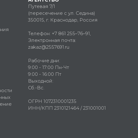
Путевая 7/1
(пересечение с ул. Седина)
350015
, г.
Краснодар, Россия
ния
Телефон:
+7 861 255–76–91
,
Электронная почта:
zakaz@2557691.ru
Рабочие дни:
9:00 - 17:00 Пн-Чт
9:00 - 16:00 Пт
Выходной:
Сб.-Вс.
ности
нных
ОГРН 1072310001235
шение
ИНН/КПП 2310121464 / 231001001