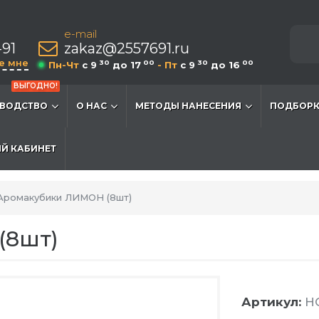
e-mail
-91
zakaz@2557691.ru
е мне
30
00
30
00
Пн-Чт
c 9
до 17
- Пт
c 9
до 16
ВЫГОДНО!
ВОДСТВО
О НАС
МЕТОДЫ НАНЕСЕНИЯ
ПОДБОРК
Й КАБИНЕТ
Аромакубики ЛИМОН (8шт)
(8шт)
Артикул:
H