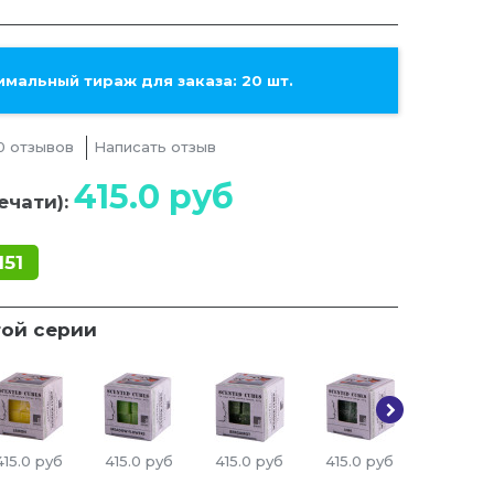
мальный тираж для заказа: 20 шт.
0 отзывов
Написать отзыв
415.0
руб
ечати):
151
той серии
415.0
руб
415.0
руб
415.0
руб
415.0
руб
415.0
ру