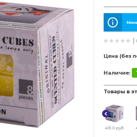
Мини
Цена (без п
Наличие:
Товары в э
415.0
руб