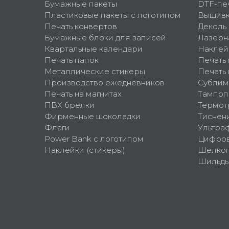
Бумажные пакеты
DTF-пе
Пластиковые пакеты с логотипом
Вышив
Печать конвертов
Деколь
Бумажные блоки для записей
Лазерн
Квартальные календари
Наклей
Печать папок
Печать
Металлические стикеры
Печать 
Производство ежедневников
Сублим
Печать на магнитах
Тампоп
ПВХ брелки
Термот
Фирменные шоколадки
Тиснен
Флаги
Ультра
Power Bank с логотипом
Цифров
Наклейки (стикеры)
Шелко
Шильд