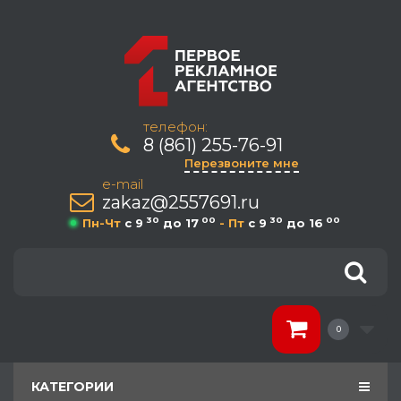
телефон:
8 (861) 255-76-91
Перезвоните мне
e-mail
zakaz@2557691.ru
30
00
30
00
Пн-Чт
c 9
до 17
- Пт
c 9
до 16
0
КАТЕГОРИИ