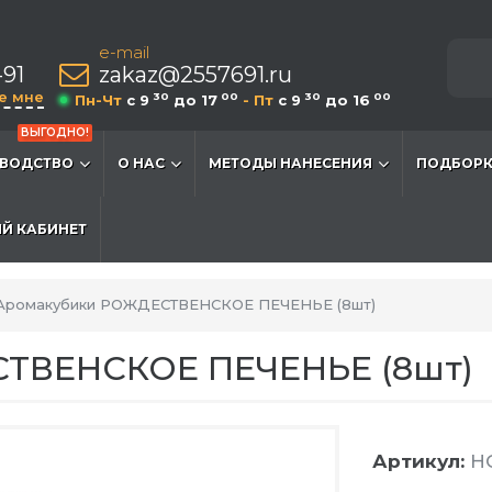
e-mail
-91
zakaz@2557691.ru
е мне
30
00
30
00
Пн-Чт
c 9
до 17
- Пт
c 9
до 16
ВЫГОДНО!
ВОДСТВО
О НАС
МЕТОДЫ НАНЕСЕНИЯ
ПОДБОРК
Й КАБИНЕТ
Аромакубики РОЖДЕСТВЕНСКОЕ ПЕЧЕНЬЕ (8шт)
ТВЕНСКОЕ ПЕЧЕНЬЕ (8шт)
Артикул:
HG