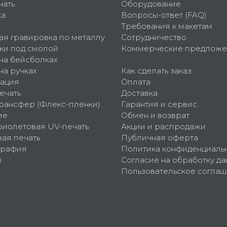
чать
Оборудование
ка
Вопросы-ответ (FAQ)
Требования к макетам
ая гравировка по металлу
Сотрудничество
ки под смолой
Коммерческие предложе
 на бейсболках
на ручках
Как сделать заказ
ация
Оплата
ечать
Доставка
рансфер (Флекс-пленки)
Гарантия и сервис
ие
Обмен и возврат
фиолетовая UV-печать
Акции и распродажи
ая печать
Публичная оферта
графия
Политика конфиденциаль
ы
Согласие на обработку да
Пользовательское согла