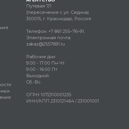
Путевая 7/1
(пересечение с ул. Седина)
350015
, г.
Краснодар, Россия
ния
Телефон:
+7 861 255–76–91
,
Электронная почта:
zakaz@2557691.ru
Рабочие дни:
9:00 - 17:00 Пн-Чт
9:00 - 16:00 Пт
Выходной:
Сб.-Вс.
ности
нных
ОГРН 1072310001235
шение
ИНН/КПП 2310121464 / 231001001