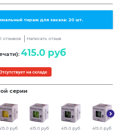
мальный тираж для заказа: 20 шт.
0 отзывов
Написать отзыв
415.0
руб
ечати):
той серии
415.0
руб
415.0
руб
415.0
руб
415.0
руб
415.0
ру