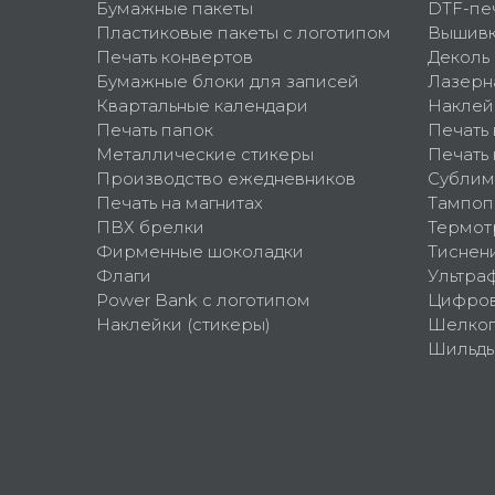
Бумажные пакеты
DTF-пе
Пластиковые пакеты с логотипом
Вышив
Печать конвертов
Деколь
Бумажные блоки для записей
Лазерн
Квартальные календари
Наклей
Печать папок
Печать
Металлические стикеры
Печать 
Производство ежедневников
Сублим
Печать на магнитах
Тампоп
ПВХ брелки
Термот
Фирменные шоколадки
Тиснен
Флаги
Ультра
Power Bank с логотипом
Цифров
Наклейки (стикеры)
Шелко
Шильд