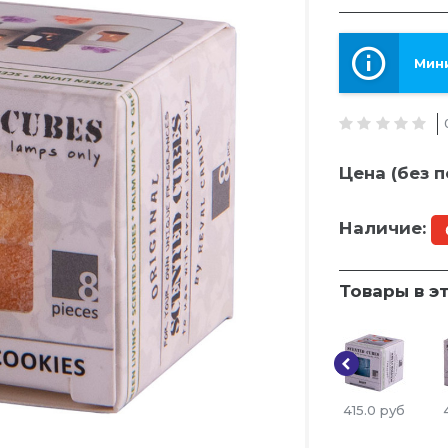
Мини
Цена (без п
Наличие:
Товары в э
415.0
руб