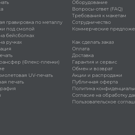
чать
Оборудование
ка
Вопросы-ответ (FAQ)
Требования к макетам
ая гравировка по металлу
Сотрудничество
ки под смолой
Коммерческие предложе
 на бейсболках
на ручках
Как сделать заказ
ация
Оплата
ечать
Доставка
рансфер (Флекс-пленки)
Гарантия и сервис
ие
Обмен и возврат
фиолетовая UV-печать
Акции и распродажи
ая печать
Публичная оферта
графия
Политика конфиденциаль
ы
Согласие на обработку да
Пользовательское согла