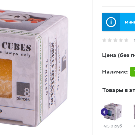
Мини
Цена (без п
Наличие:
Товары в э
415.0
руб