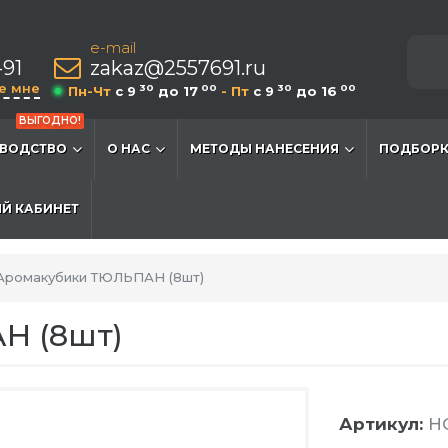
e-mail
-91
zakaz@2557691.ru
е мне
30
00
30
00
Пн-Чт
c 9
до 17
- Пт
c 9
до 16
ВЫГОДНО!
ВОДСТВО
О НАС
МЕТОДЫ НАНЕСЕНИЯ
ПОДБОРК
Й КАБИНЕТ
Аромакубики ТЮЛЬПАН (8шт)
Н (8шт)
Артикул:
HG