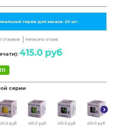
мальный тираж для заказа: 20 шт.
0 отзывов
Написать отзыв
415.0
руб
ечати):
111
той серии
415.0
руб
415.0
руб
415.0
руб
415.0
руб
415.0
ру