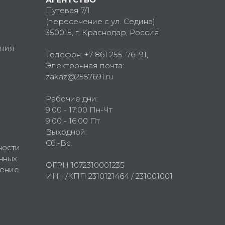
Путевая 7/1
(пересечение с ул. Седина)
350015
, г.
Краснодар, Россия
ния
Телефон:
+7 861 255–76–91
,
Электронная почта:
zakaz@2557691.ru
Рабочие дни:
9:00 - 17:00 Пн-Чт
9:00 - 16:00 Пт
Выходной:
Сб.-Вс.
ности
нных
ОГРН 1072310001235
шение
ИНН/КПП 2310121464 / 231001001