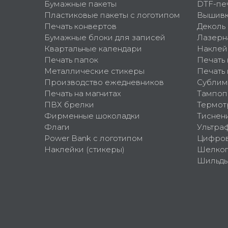
Бумажные пакеты
DTF-пе
Пластиковые пакеты с логотипом
Вышив
Печать конвертов
Деколь
Бумажные блоки для записей
Лазерн
Квартальные календари
Наклей
Печать папок
Печать
Металлические стикеры
Печать 
Производство ежедневников
Сублим
Печать на магнитах
Тампоп
ПВХ брелки
Термот
Фирменные шоколадки
Тиснен
Флаги
Ультра
Power Bank с логотипом
Цифров
Наклейки (стикеры)
Шелко
Шильд