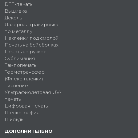
DTF-печать
Вышивка
Деколь
Лазерная гравировка
по металлу
Наклейки под смолой
Печать на бейсболках
Печать на ручках
Сублимация
Тампопечать
Термотрансфер
(Флекс-пленки)
Тиснение
Ультрафиолетовая UV-
печать
Цифровая печать
Шелкография
Шильды
ДОПОЛНИТЕЛЬНО