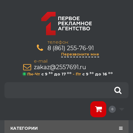
телефон:
8 (861) 255-76-91
Перезвоните мне
e-mail
zakaz@2557691.ru
30
00
30
00
Пн-Чт
c 9
до 17
- Пт
c 9
до 16
0
КАТЕГОРИИ