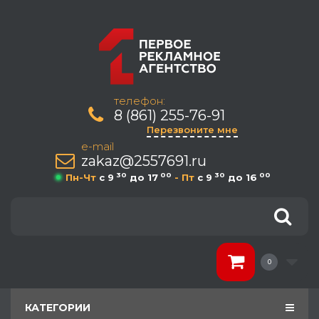
телефон:
8 (861) 255-76-91
Перезвоните мне
e-mail
zakaz@2557691.ru
30
00
30
00
Пн-Чт
c 9
до 17
- Пт
c 9
до 16
0
КАТЕГОРИИ