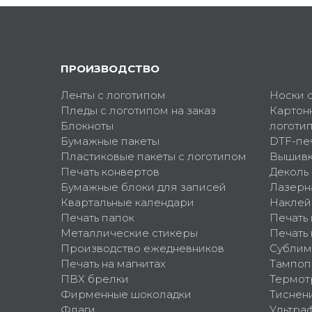
ПРОИЗВОДСТВО
Ленты с логотипом
Носки 
Пледы с логотипом на заказ
Картон
Блокноты
логоти
Бумажные пакеты
DTF-пе
Пластиковые пакеты с логотипом
Вышив
Печать конвертов
Деколь
Бумажные блоки для записей
Лазерн
Квартальные календари
Наклей
Печать папок
Печать
Металлические стикеры
Печать 
Производство ежедневников
Сублим
Печать на магнитах
Тампоп
ПВХ брелки
Термот
Фирменные шоколадки
Тиснен
Флаги
Ультра