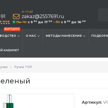
e-mail
-91
zakaz@2557691.ru
е мне
30
00
30
00
Пн-Чт
c 9
до 17
- Пт
c 9
до 16
ВЫГОДНО!
ВОДСТВО
О НАС
МЕТОДЫ НАНЕСЕНИЯ
ПОДБОРК
Й КАБИНЕТ
учки
Ручка TOP
Зеленый
Артикул:
VG