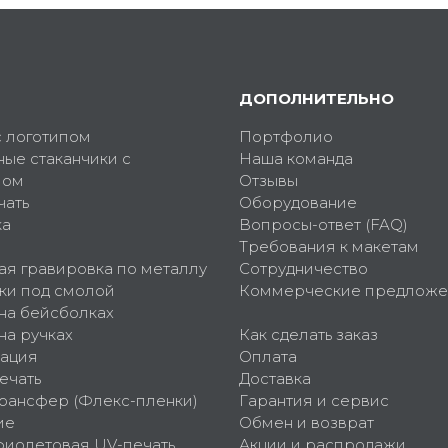
ДОПОЛНИТЕЛЬНО
с логотипом
Портфолио
ные стаканчики с
Наша команда
пом
Отзывы
чать
Оборудование
ка
Вопросы-ответ (FAQ)
Требования к макетам
ая гравировка по металлу
Сотрудничество
ки под смолой
Коммерческие предложе
 на бейсболках
на ручках
Как сделать заказ
ация
Оплата
ечать
Доставка
рансфер (Флекс-пленки)
Гарантия и сервис
ие
Обмен и возврат
фиолетовая UV-печать
Акции и распродажи