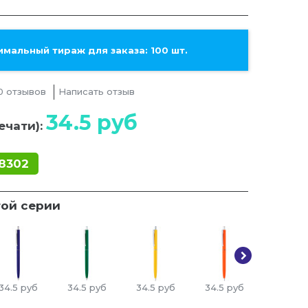
мальный тираж для заказа: 100 шт.
0 отзывов
Написать отзыв
34.5
руб
ечати):
8302
той серии
34.5
руб
34.5
руб
34.5
руб
34.5
руб
34.5
ру