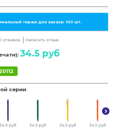
мальный тираж для заказа: 100 шт.
0 отзывов
Написать отзыв
34.5
руб
ечати):
20112
той серии
34.5
руб
34.5
руб
34.5
руб
34.5
руб
34.5
ру