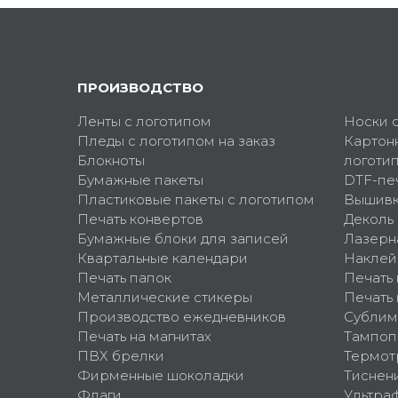
ПРОИЗВОДСТВО
Ленты с логотипом
Носки 
Пледы с логотипом на заказ
Картон
Блокноты
логоти
Бумажные пакеты
DTF-пе
Пластиковые пакеты с логотипом
Вышив
Печать конвертов
Деколь
Бумажные блоки для записей
Лазерн
Квартальные календари
Наклей
Печать папок
Печать
Металлические стикеры
Печать 
Производство ежедневников
Сублим
Печать на магнитах
Тампоп
ПВХ брелки
Термот
Фирменные шоколадки
Тиснен
Флаги
Ультра