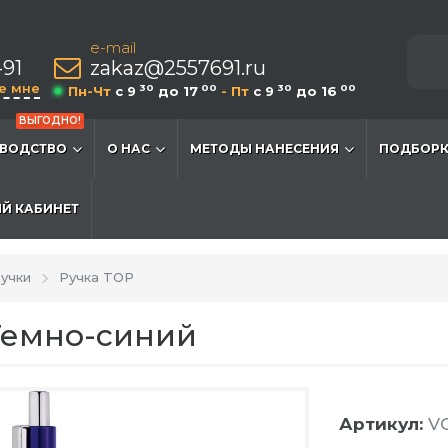
e-mail
-91
zakaz@2557691.ru
е мне
30
00
30
00
Пн-Чт
c 9
до 17
- Пт
c 9
до 16
ВЫГОДНО!
ВОДСТВО
О НАС
МЕТОДЫ НАНЕСЕНИЯ
ПОДБОРК
Й КАБИНЕТ
учки
Ручка TOP
Темно-синий
Артикул:
VG