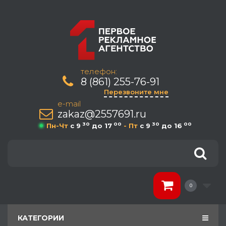
телефон:
8 (861) 255-76-91
Перезвоните мне
e-mail
zakaz@2557691.ru
30
00
30
00
Пн-Чт
c 9
до 17
- Пт
c 9
до 16
0
КАТЕГОРИИ