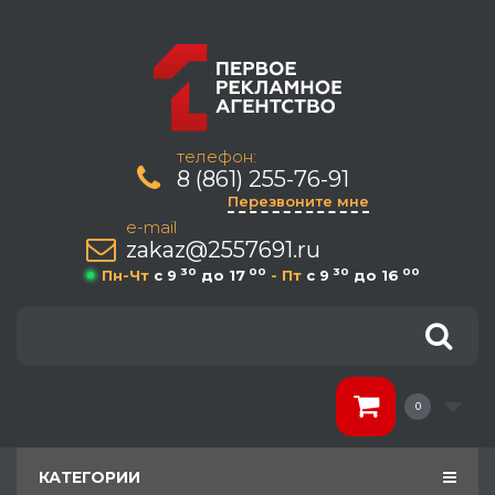
телефон:
8 (861) 255-76-91
Перезвоните мне
e-mail
zakaz@2557691.ru
30
00
30
00
Пн-Чт
c 9
до 17
- Пт
c 9
до 16
0
КАТЕГОРИИ