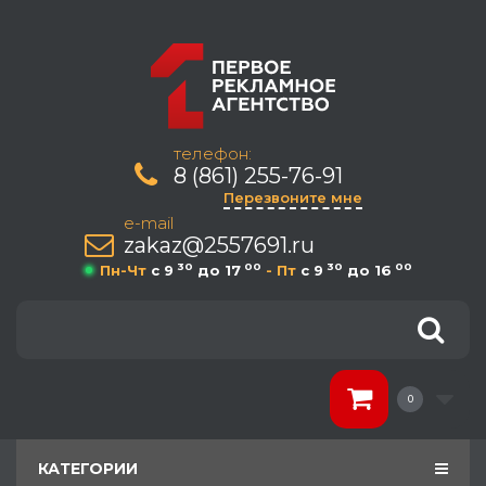
телефон:
8 (861) 255-76-91
Перезвоните мне
e-mail
zakaz@2557691.ru
30
00
30
00
Пн-Чт
c 9
до 17
- Пт
c 9
до 16
0
КАТЕГОРИИ