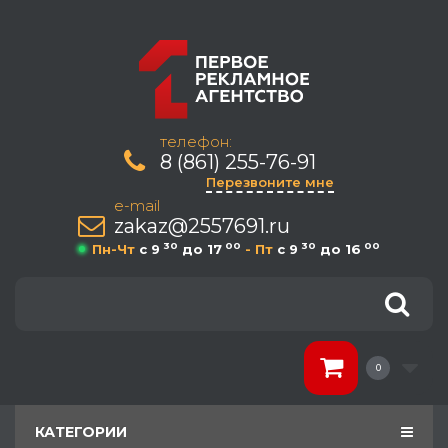
телефон:
8 (861) 255-76-91
Перезвоните мне
e-mail
zakaz@2557691.ru
30
00
30
00
Пн-Чт
c 9
до 17
- Пт
c 9
до 16
0
КАТЕГОРИИ