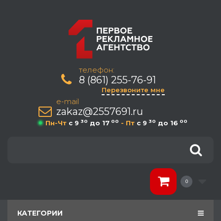
телефон:
8 (861) 255-76-91
Перезвоните мне
e-mail
zakaz@2557691.ru
30
00
30
00
Пн-Чт
c 9
до 17
- Пт
c 9
до 16
0
КАТЕГОРИИ