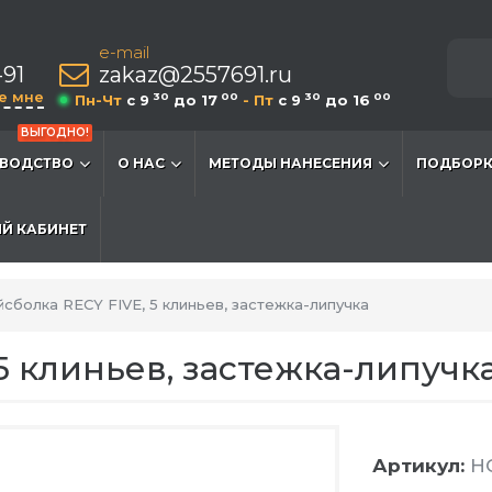
e-mail
-91
zakaz@2557691.ru
е мне
30
00
30
00
Пн-Чт
c 9
до 17
- Пт
c 9
до 16
ВЫГОДНО!
ВОДСТВО
О НАС
МЕТОДЫ НАНЕСЕНИЯ
ПОДБОРК
Й КАБИНЕТ
сболка RECY FIVE, 5 клиньев, застежка-липучка
5 клиньев, застежка-липучк
Артикул:
HG