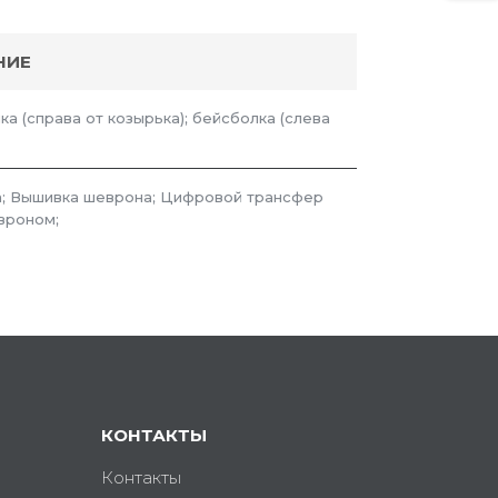
НИЕ
ка (справа от козырька); бейсболка (слева
; Вышивка шеврона; Цифровой трансфер
вроном;
КОНТАКТЫ
Контакты