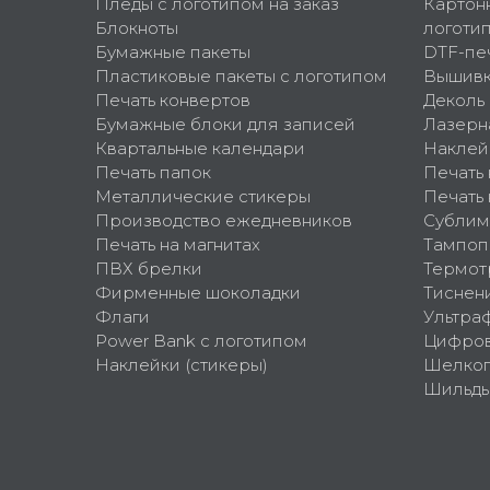
Пледы с логотипом на заказ
Картон
Блокноты
логоти
Бумажные пакеты
DTF-пе
Пластиковые пакеты с логотипом
Вышив
Печать конвертов
Деколь
Бумажные блоки для записей
Лазерн
Квартальные календари
Наклей
Печать папок
Печать
Металлические стикеры
Печать 
Производство ежедневников
Сублим
Печать на магнитах
Тампоп
ПВХ брелки
Термот
Фирменные шоколадки
Тиснен
Флаги
Ультра
Power Bank с логотипом
Цифров
Наклейки (стикеры)
Шелко
Шильд