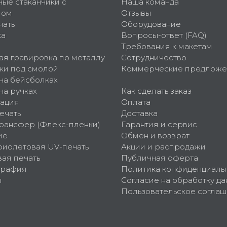
ные стаканчики с
Наша команда
пом
Отзывы
чать
Оборудование
ка
Вопросы-ответ (FAQ)
Требования к макетам
ая гравировка по металлу
Сотрудничество
ки под смолой
Коммерческие предложе
 на бейсболках
на ручках
Как сделать заказ
ация
Оплата
ечать
Доставка
рансфер (Флекс-пленки)
Гарантия и сервис
ие
Обмен и возврат
фиолетовая UV-печать
Акции и распродажи
ая печать
Публичная оферта
графия
Политика конфиденциаль
ы
Согласие на обработку да
Пользовательское согла