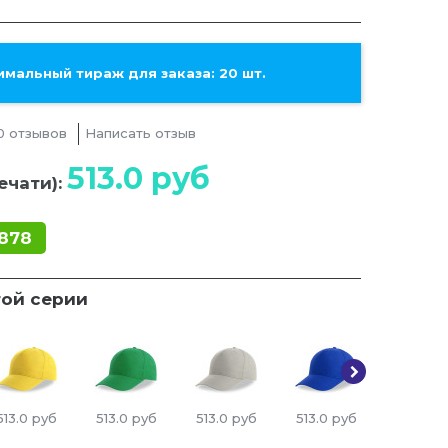
мальный тираж для заказа: 20 шт.
0 отзывов
Написать отзыв
513.0
руб
ечати):
878
той серии
513.0
руб
513.0
руб
513.0
руб
513.0
руб
513.0
ру