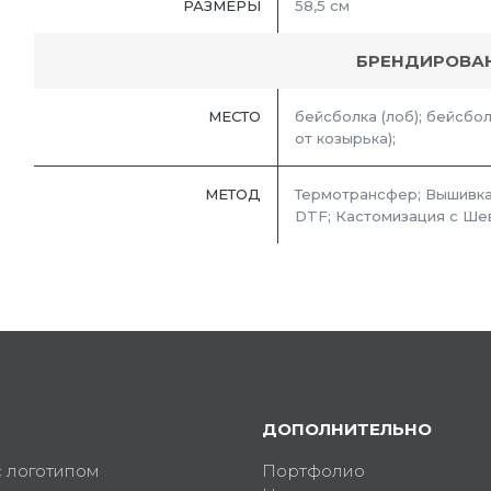
РАЗМЕРЫ
58,5 см
БРЕНДИРОВА
МЕСТО
бейсболка (лоб); бейсбол
от козырька);
МЕТОД
Термотрансфер; Вышивка
DTF; Кастомизация с Ше
ДОПОЛНИТЕЛЬНО
с логотипом
Портфолио