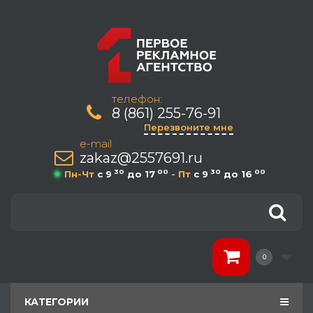
телефон:
8 (861) 255-76-91
Перезвоните мне
e-mail
zakaz@2557691.ru
30
00
30
00
Пн-Чт
c 9
до 17
- Пт
c 9
до 16
0
КАТЕГОРИИ