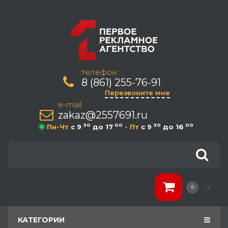
телефон:
8 (861) 255-76-91
Перезвоните мне
e-mail
zakaz@2557691.ru
30
00
30
00
Пн-Чт
c 9
до 17
- Пт
c 9
до 16
0
КАТЕГОРИИ