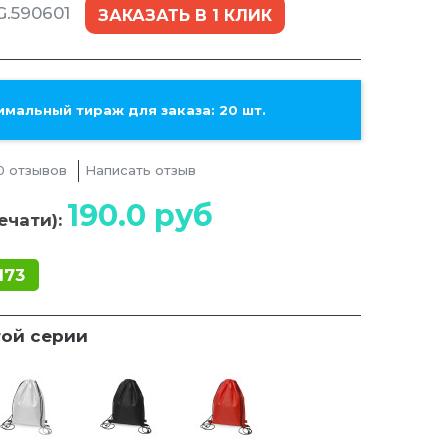
.590601
ЗАКАЗАТЬ В 1 КЛИК
мальный тираж для заказа: 20 шт.
0 отзывов
Написать отзыв
190.0
руб
ечати):
173
той серии