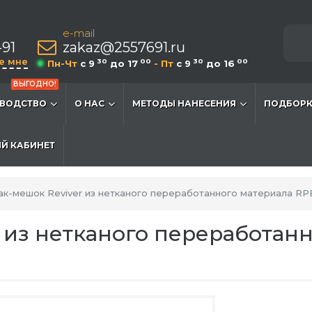
e-mail
-91
zakaz@2557691.ru
е мне
30
00
30
00
Пн-Чт
c 9
до 17
- Пт
c 9
до 16
ВЫГОДНО!
ВОДСТВО
О НАС
МЕТОДЫ НАНЕСЕНИЯ
ПОДБОРК
Й КАБИНЕТ
ак-мешок Reviver из нетканого переработанного материала RP
 из нетканого переработанн