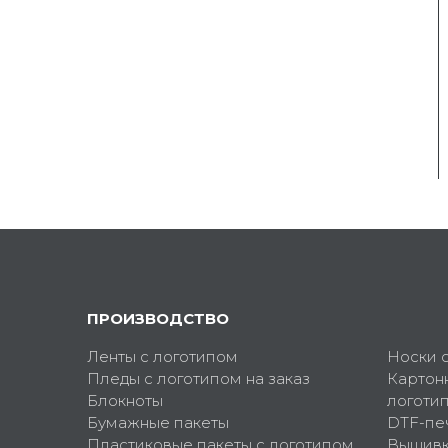
ПРОИЗВОДСТВО
Ленты с логотипом
Носки 
Пледы с логотипом на заказ
Картон
Блокноты
логоти
Бумажные пакеты
DTF-пе
Пластиковые пакеты с логотипом
Вышив