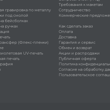
Требования к макетам
ая гравировка по металлу
Сотрудничество
ки под смолой
Коммерческие предложе
 на бейсболках
на ручках
Как сделать заказ
ация
Оплата
ечать
Доставка
рансфер (Флекс-пленки)
Гарантия и сервис
ие
Обмен и возврат
фиолетовая UV-печать
Акции и распродажи
ая печать
Публичная оферта
графия
Политика конфиденциаль
ы
Согласие на обработку да
Пользовательское согла