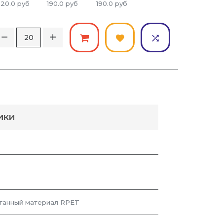
20.0
руб
190.0
руб
190.0
руб
ИКИ
танный материал RPET