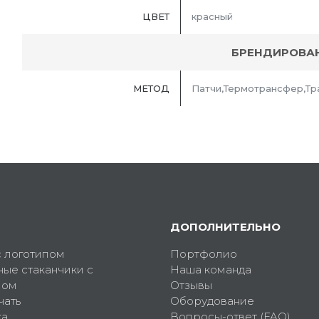
ЦВЕТ
красный
БРЕНДИРОВА
МЕТОД
Патчи,Термотрансфер,Тр
ДОПОЛНИТЕЛЬНО
с логотипом
Портфолио
ные стаканчики с
Наша команда
пом
Отзывы
чать
Оборудование
ка
Вопросы-ответ (FAQ)