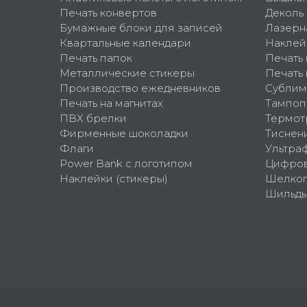
Печать конвертов
Деколь
Бумажные блоки для записей
Лазерн
Квартальные календари
Наклей
Печать папок
Печать
Металлические стикеры
Печать 
Производство ежедневников
Сублим
Печать на магнитах
Тампоп
ПВХ брелки
Термот
Фирменные шоколадки
Тиснен
Флаги
Ультра
Power Bank с логотипом
Цифров
Наклейки (стикеры)
Шелко
Шильд