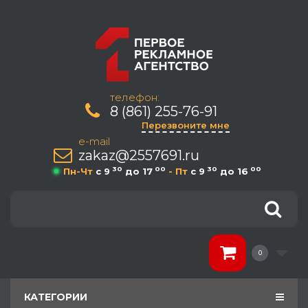
телефон:
8 (861) 255-76-91
Перезвоните мне
e-mail
zakaz@2557691.ru
30
00
30
00
Пн-Чт
c 9
до 17
- Пт
c 9
до 16
0
КАТЕГОРИИ