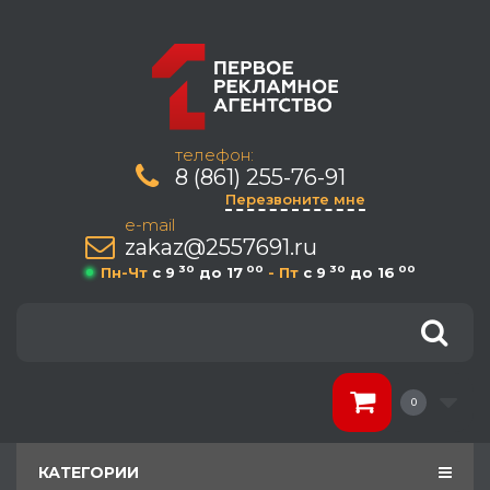
телефон:
8 (861) 255-76-91
Перезвоните мне
e-mail
zakaz@2557691.ru
30
00
30
00
Пн-Чт
c 9
до 17
- Пт
c 9
до 16
0
КАТЕГОРИИ