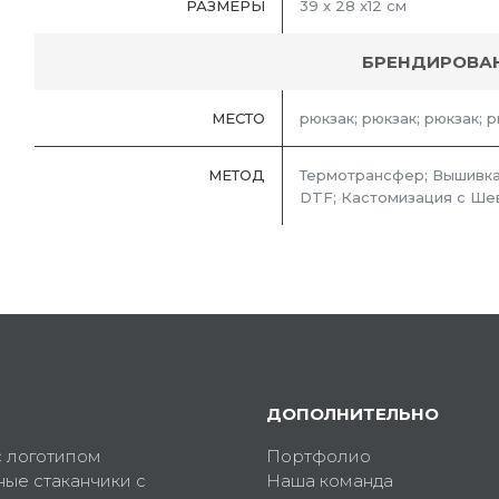
РАЗМЕРЫ
39 x 28 x12 см
БРЕНДИРОВА
МЕСТО
рюкзак; рюкзак; рюкзак; р
МЕТОД
Термотрансфер; Вышивка
DTF; Кастомизация с Ше
ДОПОЛНИТЕЛЬНО
с логотипом
Портфолио
ные стаканчики с
Наша команда