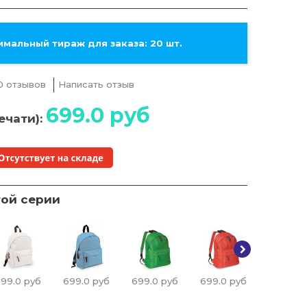
мальный тираж для заказа: 20 шт.
0 отзывов
Написать отзыв
699.0
руб
ечати):
той серии
99.0
руб
699.0
руб
699.0
руб
699.0
руб
699.0
р