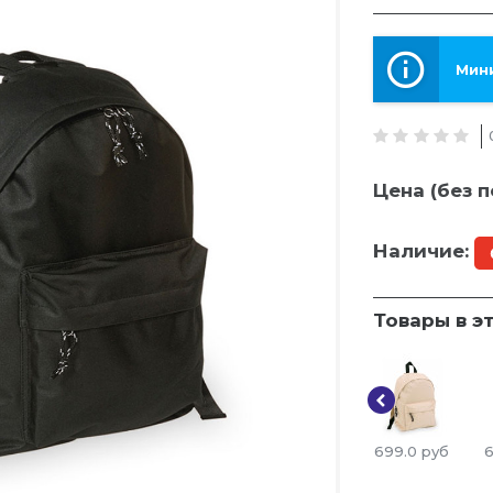
Мини
Цена (без п
Наличие:
Товары в э
699.0
руб
6