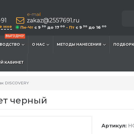
e-mail
-91
zakaz@2557691.ru
е мне
30
00
30
00
Пн-Чт
c 9
до 17
- Пт
c 9
до 16
ВЫГОДНО!
ВОДСТВО
О НАС
МЕТОДЫ НАНЕСЕНИЯ
ПОДБОРК
Й КАБИНЕТ
ак DISCOVERY
ет черный
Артикул:
HG