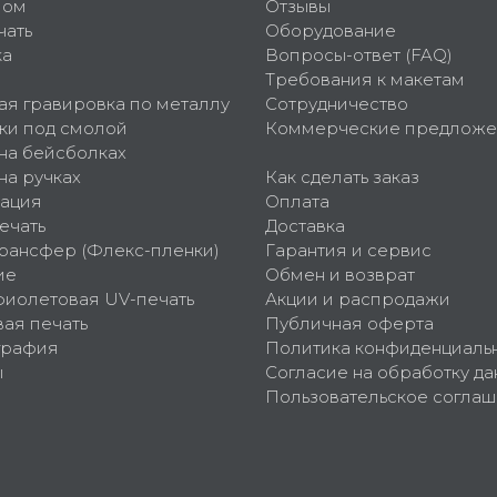
пом
Отзывы
чать
Оборудование
ка
Вопросы-ответ (FAQ)
Требования к макетам
ая гравировка по металлу
Сотрудничество
ки под смолой
Коммерческие предложе
 на бейсболках
на ручках
Как сделать заказ
ация
Оплата
ечать
Доставка
рансфер (Флекс-пленки)
Гарантия и сервис
ие
Обмен и возврат
фиолетовая UV-печать
Акции и распродажи
ая печать
Публичная оферта
графия
Политика конфиденциаль
ы
Согласие на обработку да
Пользовательское согла