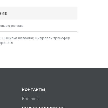
НИЕ
юкзак; рюкзак;
; Вышивка шеврона; Цифровой трансфер
вроном;
КОНТАКТЫ
Контакты
ПЕРВОЕ РЕКЛАМНОЕ