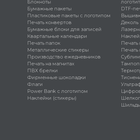
Блокноты
логоти
Бумажные пакеты
DTF-пе
Пластиковые пакеты с логотипом
Вышив
Печать конвертов
Деколь
Бумажные блоки для записей
Лазерн
Квартальные календари
Наклей
Печать папок
Печать
Металлические стикеры
Печать 
Производство ежедневников
Сублим
Печать на магнитах
Тампоп
ПВХ брелки
Термот
Фирменные шоколадки
Тиснен
Флаги
Ультра
Power Bank с логотипом
Цифров
Наклейки (стикеры)
Шелко
Шильд